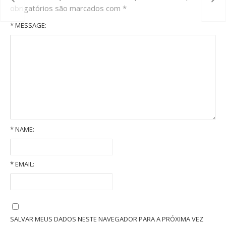
obrigatórios são marcados com
*
* MESSAGE:
*
NAME:
*
EMAIL:
É possível excluir algum herdeiro do inventário?
SALVAR MEUS DADOS NESTE NAVEGADOR PARA A PRÓXIMA VEZ