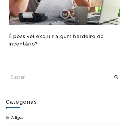
Q
É possível excluir algum herdeiro do
i
inventário?
Categorias
Artigos