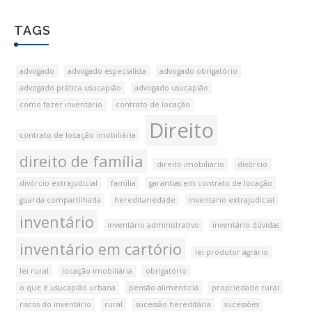
TAGS
advogado
advogado especialista
advogado obrigatório
advogado prática usucapião
advogado usucapião
como fazer inventário
contrato de locação
Direito
contrato de locação imobiliária
direito de família
direito imobiliário
divórcio
divórcio extrajudicial
familia
garantias em contrato de locação
guarda compartilhada
hereditariedade
inventario extrajudicial
inventário
inventário administrativo
inventário dúvidas
inventário em cartório
lei produtor agrário
lei rural
locação imobiliária
obrigatório
o que é usucapião urbana
pensão alimentícia
propriedade rural
riscos do inventário
rural
sucessão hereditária
sucessões