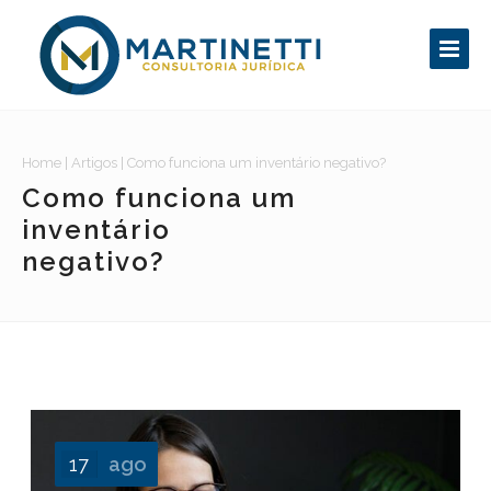
Home
|
Artigos
|
Como funciona um inventário negativo?
Como funciona um
inventário
negativo?
17
ago