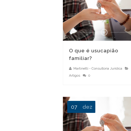
É possível usucapião de bem de herança?
O que é usucapião
familiar?
Martinetti - Consultoria Jurídica
Artigos
0
07
dez
Como funciona o reconhecimento da ação de usucapião?