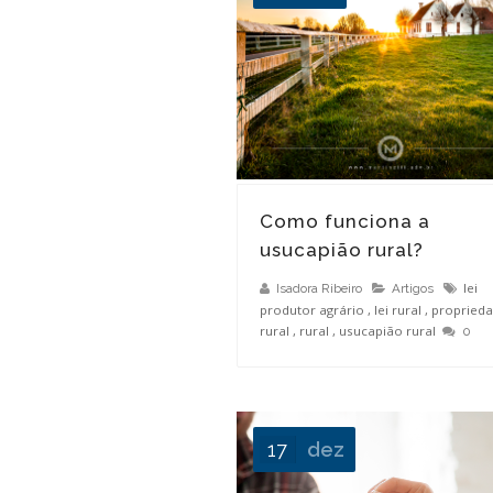
O que é usucapião familiar?
Como funciona a
usucapião rural?
lei
Isadora Ribeiro
Artigos
produtor agrário
,
lei rural
,
propried
rural
,
rural
,
usucapião rural
0
17
dez