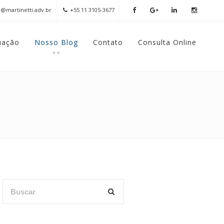
o@martinetti.adv.br
+55 11 3105-3677
uação
Nosso Blog
Contato
Consulta Online