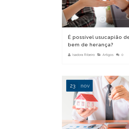
É possível usucapião d
bem de herança?
Isadora Ribeiro
Artigos
0
23
nov
Quais são os tipos de usucapião?