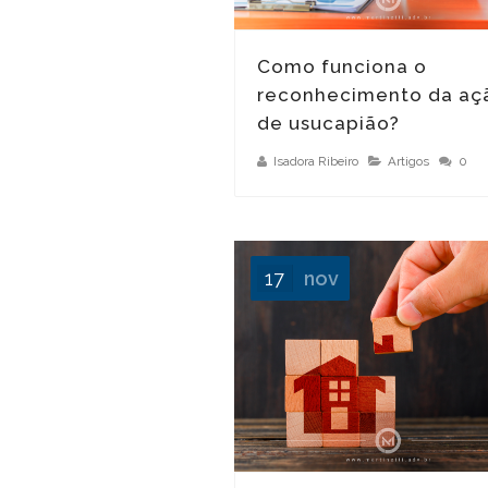
Como funciona o
reconhecimento da aç
de usucapião?
Isadora Ribeiro
Artigos
0
17
nov
Como funciona a usucapião?