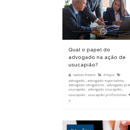
O que é usucapião especial urbana?
Qual o papel do
advogado na ação de
usucapião?
Isadora Ribeiro
Artigos
advogado
,
advogado especialista
,
advogado obrigatório
,
advogado prát
usucapião
,
advogado usucapião
,
usucapião
,
usucapião profissionais
0