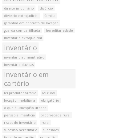
direito imobiliário
divórcio
divórcio extrajudicial
familia
garantias em contrato de locação
guarda compartilhada
hereditariedade
inventario extrajudicial
inventário
inventário administrativo
inventário dúvidas
inventário em
cartório
lei produtor agrário
lei rural
locação imobiliária
obrigatório
o que é usucapião urbana
pensão alimentícia
propriedade rural
riscos do inventário
rural
sucessão hereditária
sucessões
tipos de usucapião
usucapião