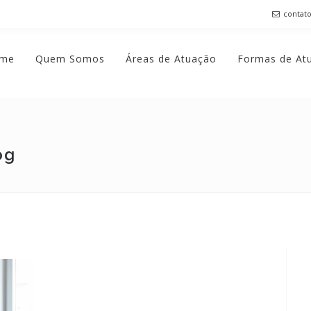
contat
me
Quem Somos
Áreas de Atuação
Formas de At
og