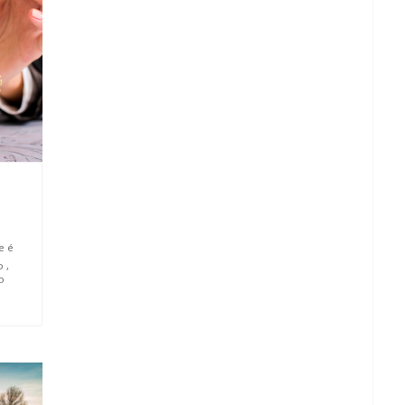
e é
o
,
o