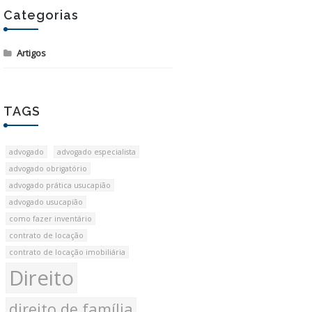
Categorias
Artigos
TAGS
advogado
advogado especialista
advogado obrigatório
advogado prática usucapião
advogado usucapião
como fazer inventário
contrato de locação
contrato de locação imobiliária
Direito
direito de família