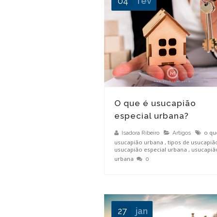
04
fev
Como funciona a usucapião rural?
O que é usucapião
especial urbana?
o qu
Isadora Ribeiro
Artigos
usucapião urbana
,
tipos de usucapiã
usucapião especial urbana
,
usucapiã
urbana
0
27
jan