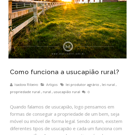
Como funciona a usucapião rural?
lei produtor agrário
,
lei rural
,
Isadora Ribeiro
Artigos
propriedade rural
,
rural
,
usucapião rural
0
Quando falamos de usucapião, logo pensamos em
formas de conseguir a propriedade de um bem, seja
móvel ou imóvel de forma legal. Sendo assim, existem
diferentes tipos de usucapião e cada um funciona com