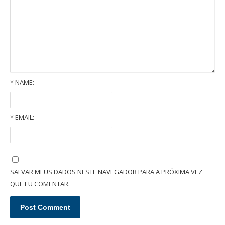
*
NAME:
*
EMAIL:
Qual a diferença entre espólio e herança?
SALVAR MEUS DADOS NESTE NAVEGADOR PARA A PRÓXIMA VEZ
QUE EU COMENTAR.