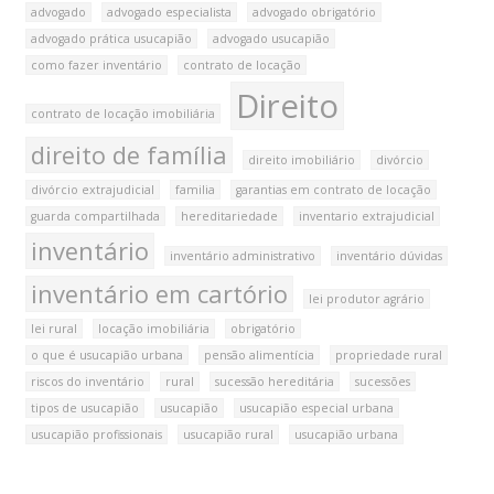
advogado
advogado especialista
advogado obrigatório
advogado prática usucapião
advogado usucapião
como fazer inventário
contrato de locação
Direito
contrato de locação imobiliária
direito de família
direito imobiliário
divórcio
divórcio extrajudicial
familia
garantias em contrato de locação
guarda compartilhada
hereditariedade
inventario extrajudicial
inventário
inventário administrativo
inventário dúvidas
inventário em cartório
lei produtor agrário
lei rural
locação imobiliária
obrigatório
o que é usucapião urbana
pensão alimentícia
propriedade rural
riscos do inventário
rural
sucessão hereditária
sucessões
tipos de usucapião
usucapião
usucapião especial urbana
usucapião profissionais
usucapião rural
usucapião urbana